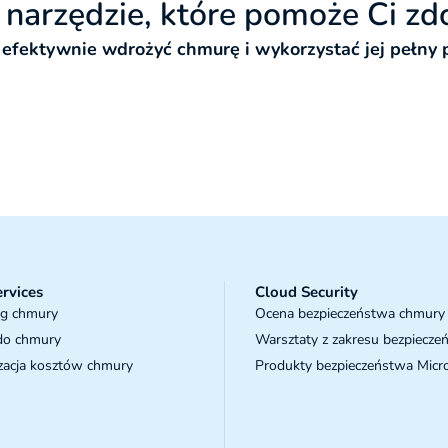
o narzędzie, które pomoże Ci z
k efektywnie wdrożyć chmurę i wykorzystać jej pełny p
NAPISZ DO NAS
rvices
Cloud Security
ng chmury
Ocena bezpieczeństwa chmury
 do chmury
Warsztaty z zakresu bezpiecze
zacja kosztów chmury
Produkty bezpieczeństwa Micr