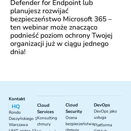
Defender for Endpoint lub
planujesz rozwijać
bezpieczeństwo Microsoft 365 –
ten webinar może znacząco
podnieść poziom ochrony Twojej
organizacji już w ciągu jednego
dnia!
Kontakt
Cloud
DevOps
Cloud
HQ
Security
DevOps jako
Services
Rondo
usługa
Ocena
Konsulting
Daszyńskiego 1
bezpieczeństwa
chmury
Warszawa
Platforma
chmury
UNIT, piętro 13