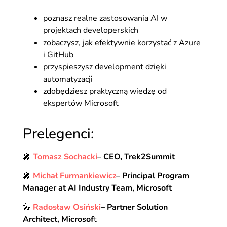
poznasz realne zastosowania AI w
projektach developerskich
zobaczysz, jak efektywnie korzystać z Azure
i GitHub
przyspieszysz development dzięki
automatyzacji
zdobędziesz praktyczną wiedzę od
ekspertów Microsoft
Prelegenci:
🎤
Tomasz Sochacki
– CEO, Trek2Summit
🎤
Michał Furmankiewicz
–
Principal Program
Manager at AI Industry Team, Microsoft
🎤
Radosław Osiński
–
Partner Solution
Architect, Microsof
t