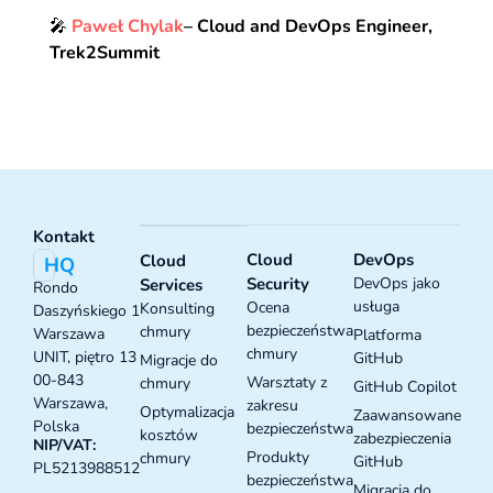
🎤
Paweł Chylak
–
Cloud and DevOps Engineer,
Trek2Summit
Kontakt
Cloud
DevOps
Cloud
HQ
Security
DevOps jako
Services
Rondo
usługa
Ocena
Konsulting
Daszyńskiego 1
bezpieczeństwa
chmury
Warszawa
Platforma
chmury
UNIT, piętro 13
GitHub
Migracje do
00-843
Warsztaty z
chmury
GitHub Copilot
Warszawa,
zakresu
Optymalizacja
Zaawansowane
Polska
bezpieczeństwa
kosztów
zabezpieczenia
NIP/VAT:
Produkty
chmury
GitHub
PL5213988512
bezpieczeństwa
Migracja do