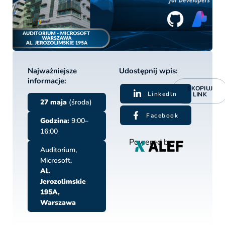
Najważniejsze
Udostępnij wpis:
informacje:
SKOPIUJ
Linkedln
LINK
27 maja
(środa)
Facebook
Godzina:
9:00–
16:00
Powered by:
Auditorium,
Microsoft,
Al.
Jerozolimskie
195A,
Warszawa